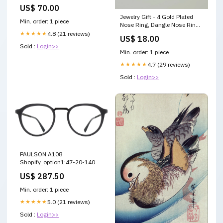
US$ 70.00
Jewelry Gift - 4 Gold Plated
Min. order: 1 piece
Nose Ring, Dangle Nose Ring,
Indian Nose Ring, Bridal
★★★★★
4.8 (21 reviews)
US$ 18.00
Jewelry, Gold, Silver, Rose
Sold :
Login>>
gold, Wedding Bridal_Tikka
Min. order: 1 piece
★★★★★
4.7 (29 reviews)
Sold :
Login>>
PAULSON A108
Shopify_option1:47-20-140
US$ 287.50
Min. order: 1 piece
★★★★★
5.0 (21 reviews)
Sold :
Login>>