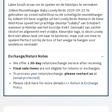
Lalee houdt ervan om te spelen en de kleintjes te vermaken
Jollein Muziekhanger Baby Lovely Birds 2025-09-21 Te
gebruiken op zowel natteShop nu de schattigste muziekhanger
bij Jollein! Dit lieve vogeltje uit het Lovely Birds thema in de kleur
Wild Rose speelt het prachtige deuntje "Lullaby" van Schubert
wanneer je kleintje aan het koordje trekt. Gemaakt van zachte
ribstof en afgewerkt met vrolijke, kleurrijke tags, is deze Lovely
Bird niet alleen leuk om naar te luisteren, maar ook om mee te
spelen! Perfect om bij de box of het wiegje te hangen voor
eindeloos vermaak!
Exchange/Return Notes
We offer a
30-day
return/exchange service after receiving.
Final sale items
are not eligible for returns or exchanges.
To process your return/exchange,
please contact us
at
[email protected]
Please click here for more details>>>
Return & Exchange
Policy