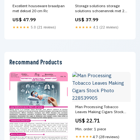
Excellent houseware braadpan
Storage solutions storage
met deksel 20 cm Rc
solutions schoenenrek met 2
lagen 70x26x36 cm lengte pijl
US$ 47.99
US$ 37.99
26 cm
★★★★★
5.0 (21 reviews)
★★★★★
4.1 (22 reviews)
Recommand Products
Man Processing Tobacco
Leaves Making Cigars Stock
Photo 228539905
US$ 22.71
Min. order: 1 piece
★★★★★
4.7 (28 reviews)