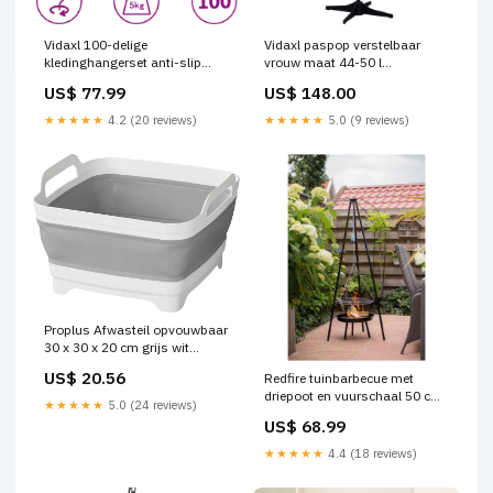
Vidaxl 100-delige
Vidaxl paspop verstelbaar
kledinghangerset anti-slip
vrouw maat 44-50 l
fluweel roze voertuigen
crèmekleurig
US$ 77.99
US$ 148.00
/speelgoed/voertuigen/autos/speelg
autos | Thimbletoys
★★★★★
4.2 (20 reviews)
★★★★★
5.0 (9 reviews)
Proplus Afwasteil opvouwbaar
30 x 30 x 20 cm grijs wit
bouwspeelgoed
US$ 20.56
Redfire tuinbarbecue met
driepoot en vuurschaal 50 cm
★★★★★
5.0 (24 reviews)
zwart Zwartmatte
US$ 68.99
★★★★★
4.4 (18 reviews)