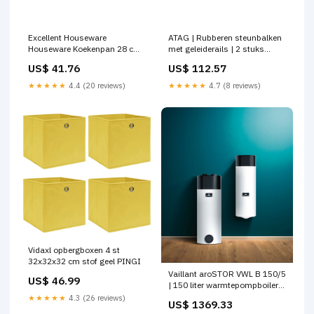
Excellent Houseware
ATAG | Rubberen steunbalken
Houseware Koekenpan 28 cm
met geleiderails | 2 stuks
gesmeed aluminium Wagelaar
Warmtepomp
US$ 41.76
US$ 112.57
bevestigingsmaterialen
★★★★★
4.4 (20 reviews)
★★★★★
4.7 (8 reviews)
Vidaxl opbergboxen 4 st
32x32x32 cm stof geel PINGI
Vaillant aroSTOR VWL B 150/5
US$ 46.99
| 150 liter warmtepompboiler
Kies uw bevestiging:Vaillant
★★★★★
4.3 (26 reviews)
US$ 1369.33
Muurbeugels (2 stuks)