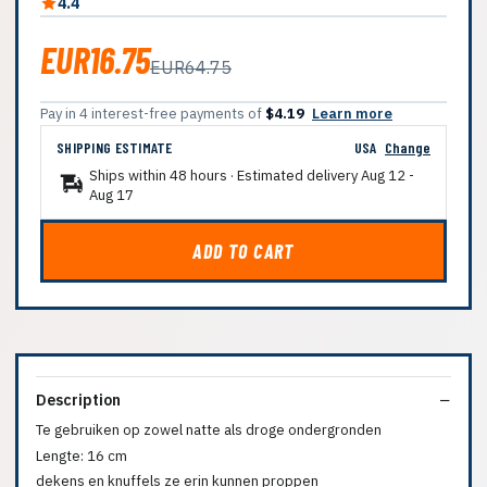
4.4
EUR16.75
EUR64.75
Pay in 4 interest-free payments of
$4.19
Learn more
SHIPPING ESTIMATE
USA
Change
Ships within 48 hours · Estimated delivery
Aug 12
-
Aug 17
ADD TO CART
Description
Te gebruiken op zowel natte als droge ondergronden
Lengte: 16 cm
dekens en knuffels ze erin kunnen proppen