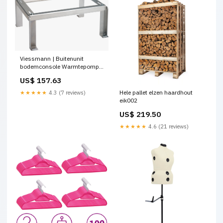
Viessmann | Buitenunit
bodemconsole Warmtepomp
bevestigingsmaterialen
US$ 157.63
Hele pallet elzen haardhout
★★★★★
4.3 (7 reviews)
eik002
US$ 219.50
★★★★★
4.6 (21 reviews)