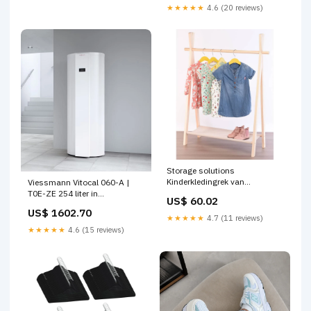
★★★★★
4.6 (20 reviews)
Storage solutions
Kinderkledingrek van
Viessmann Vitocal 060-A |
Beukenhout Frees- Ruim- en
T0E-ZE 254 liter in
US$ 60.02
Draadgereedschap
circulatiewerking All-Electric
US$ 1602.70
★★★★★
4.7 (11 reviews)
★★★★★
4.6 (15 reviews)