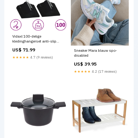
Vidaxl 100-delige
kledinghangerset anti-slip
fluweel zwart traktaties 4 jaar
US$ 71.99
Sneaker Mara blauw spo-
disabled
★★★★★
4.7 (9 reviews)
US$ 39.95
★★★★★
4.2 (17 reviews)